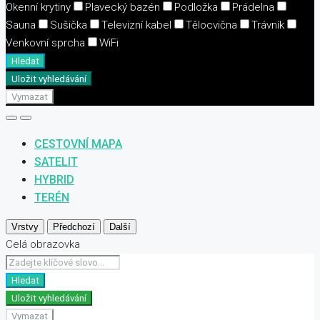
Okenní krytiny
Plavecký bazén
Podložka
Prádelna
Sauna
Sušička
Televizní kabel
Tělocvična
Trávník
Venkovní sprcha
WiFi
Hledat
Uložit vyhledávání
Vymazat
CESTOVNÍ MAPA
SATELIT
HYBRID
TERÉN
Vrstvy
Předchozí
Další
Celá obrazovka
Hledat
Uložit vyhledávání
Vymazat