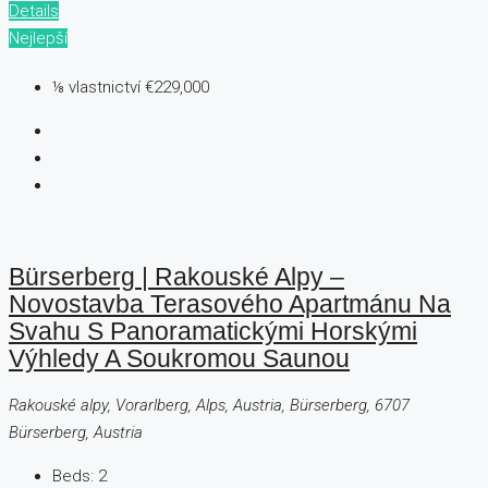
Details
Nejlepší
⅛ vlastnictví
€229,000
Bürserberg | Rakouské Alpy –
Novostavba Terasového Apartmánu Na
Svahu S Panoramatickými Horskými
Výhledy A Soukromou Saunou
Rakouské alpy, Vorarlberg, Alps, Austria, Bürserberg, 6707
Bürserberg, Austria
Beds:
2