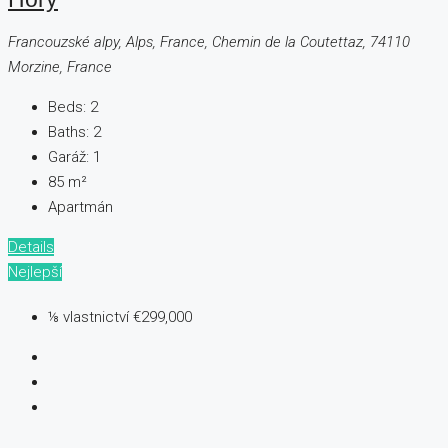
Francouzské alpy, Alps, France, Chemin de la Coutettaz, 74110
Morzine, France
Beds:
2
Baths:
2
Garáž:
1
85
m²
Apartmán
Details
Nejlepší
⅛ vlastnictví
€299,000