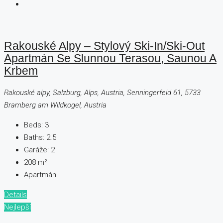
Rakouské Alpy – Stylový Ski-In/ski-Out
Apartmán Se Slunnou Terasou, Saunou A
Krbem
Rakouské alpy, Salzburg, Alps, Austria, Senningerfeld 61, 5733
Bramberg am Wildkogel, Austria
Beds:
3
Baths:
2.5
Garáže:
2
208
m²
Apartmán
Details
Nejlepší