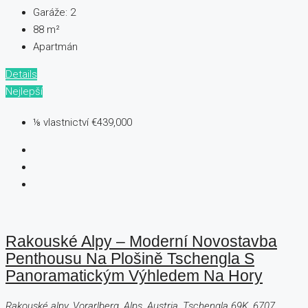
Garáže:
2
88
m²
Apartmán
Details
Nejlepší
⅛ vlastnictví
€439,000
Rakouské Alpy – Moderní Novostavba
Penthousu Na Plošině Tschengla S
Panoramatickým Výhledem Na Hory
Rakouské alpy, Vorarlberg, Alps, Austria, Tschengla 69K, 6707