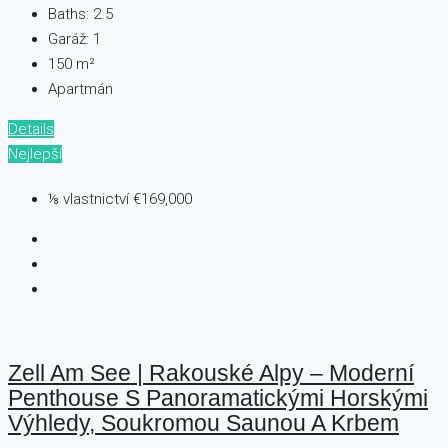
Baths:
2.5
Garáž:
1
150
m²
Apartmán
Details
Nejlepší
⅛ vlastnictví
€169,000
Zell Am See | Rakouské Alpy – Moderní
Penthouse S Panoramatickými Horskými
Výhledy, Soukromou Saunou A Krbem