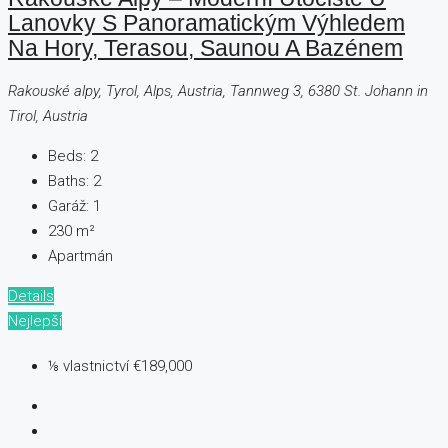
Lanovky S Panoramatickým Výhledem
Na Hory, Terasou, Saunou A Bazénem
Rakouské alpy, Tyrol, Alps, Austria, Tannweg 3, 6380 St. Johann in
Tirol, Austria
Beds:
2
Baths:
2
Garáž:
1
230
m²
Apartmán
Details
Nejlepší
⅛ vlastnictví
€189,000