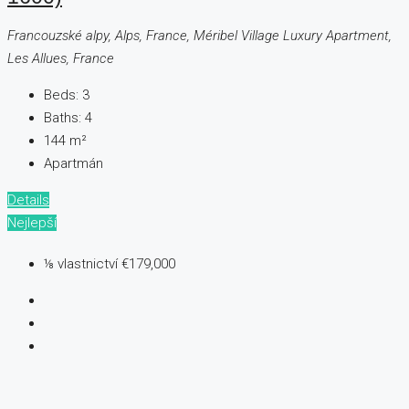
Francouzské alpy, Alps, France, Méribel Village Luxury Apartment,
Les Allues, France
Beds:
3
Baths:
4
144
m²
Apartmán
Details
Nejlepší
⅛ vlastnictví
€179,000