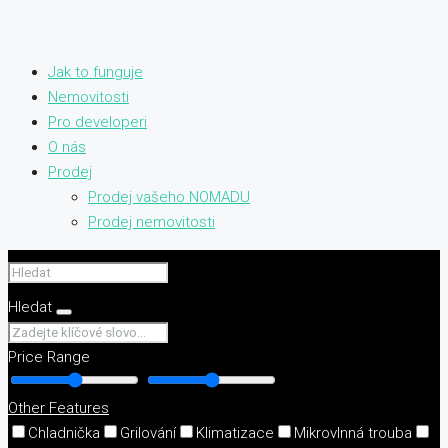
Jak to funguje
Nemovitosti
Pro developeri
O nás
Prodej
Prodej vašeho NOMADU
Prodej nemovitosti
Hledat
Price Range
Other Features
Chladnička
Grilování
Klimatizace
Mikrovlnná trouba