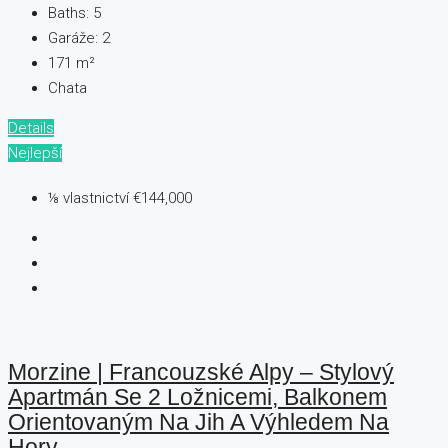
Baths:
5
Garáže:
2
171
m²
Chata
Details
Nejlepší
⅛ vlastnictví
€144,000
Morzine | Francouzské Alpy – Stylový
Apartmán Se 2 Ložnicemi, Balkonem
Orientovaným Na Jih A Výhledem Na
Hory