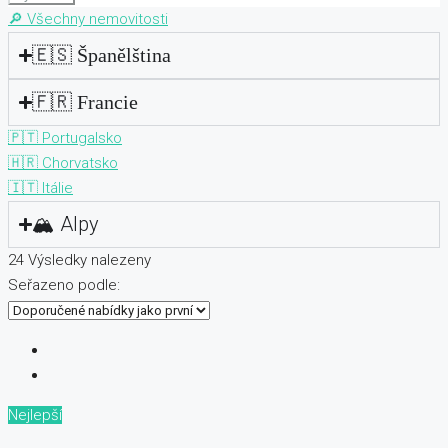
🔎 Všechny nemovitosti
🇪🇸 Španělština
🇫🇷 Francie
🇵🇹 Portugalsko
🇭🇷 Chorvatsko
🇮🇹 Itálie
🏔️ Alpy
24
Výsledky nalezeny
Seřazeno podle:
Nejlepší