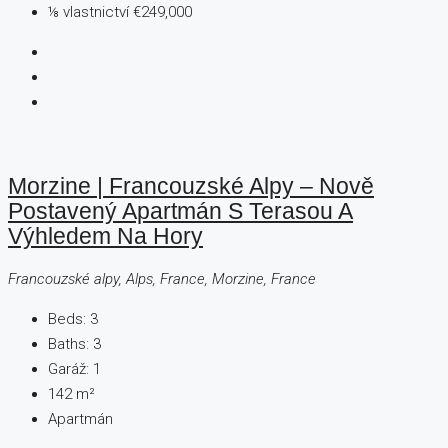
⅛ vlastnictví
€249,000
Morzine | Francouzské Alpy – Nově
Postavený Apartmán S Terasou A
Výhledem Na Hory
Francouzské alpy, Alps, France, Morzine, France
Beds:
3
Baths:
3
Garáž:
1
142
m²
Apartmán