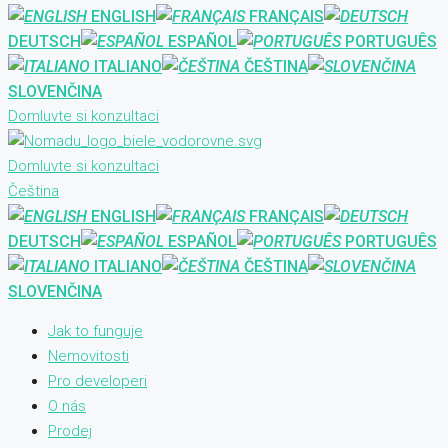
ENGLISH
FRANÇAIS
DEUTSCH
ESPAÑOL
PORTUGUÊS
ITALIANO
ČEŠTINA
SLOVENČINA
Domluvte si konzultaci
Domluvte si konzultaci
Čeština
ENGLISH
FRANÇAIS
DEUTSCH
ESPAÑOL
PORTUGUÊS
ITALIANO
ČEŠTINA
SLOVENČINA
Jak to funguje
Nemovitosti
Pro developeri
O nás
Prodej