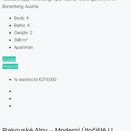
Bürserberg, Austria
Beds:
4
Baths:
4
Garáže:
2
398
m²
Apartmán
Details
Nejlepší
⅛ vlastnictví
€219,000
Rakouské Alpy – Moderní Útočiště U