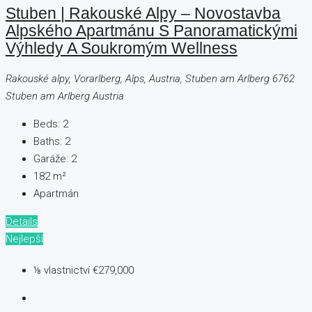
Stuben | Rakouské Alpy – Novostavba
Alpského Apartmánu S Panoramatickými
Výhledy A Soukromým Wellness
Rakouské alpy, Vorarlberg, Alps, Austria, Stuben am Arlberg 6762
Stuben am Arlberg Austria
Beds:
2
Baths:
2
Garáže:
2
182
m²
Apartmán
Details
Nejlepší
⅛ vlastnictví
€279,000