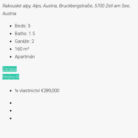
Rakouské alpy, Alps, Austria, Bruckbergstraße, 5700 Zell am See,
Austria
Beds:
3
Baths:
1.5
Garáže:
2
160
m²
Apartmán
Details
Nejlepší
⅛ vlastnictví
€289,000