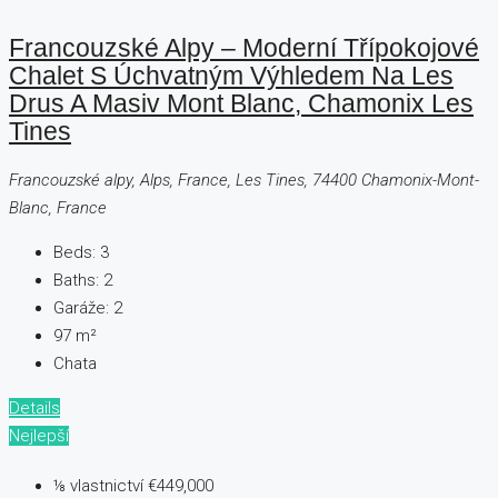
Francouzské Alpy – Moderní Třípokojové
Chalet S Úchvatným Výhledem Na Les
Drus A Masiv Mont Blanc, Chamonix Les
Tines
Francouzské alpy, Alps, France, Les Tines, 74400 Chamonix-Mont-
Blanc, France
Beds:
3
Baths:
2
Garáže:
2
97
m²
Chata
Details
Nejlepší
⅛ vlastnictví
€449,000