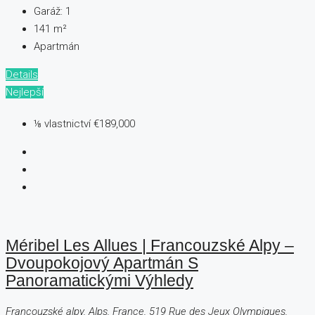
Garáž:
1
141
m²
Apartmán
Details
Nejlepší
⅛ vlastnictví
€189,000
Méribel Les Allues | Francouzské Alpy –
Dvoupokojový Apartmán S
Panoramatickými Výhledy
Francouzské alpy, Alps, France, 519 Rue des Jeux Olympiques,