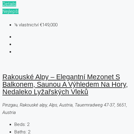
Details
Nejlepší
⅛ vlastnictví
€149,000
Rakouské Alpy – Elegantní Mezonet S
Balkonem, Saunou A Výhledem Na Hory,
Nedaleko Lyžařských Vleků
Pinzgau, Rakouské alpy, Alps, Austria, Tauernradweg 47-37, 5651,
Austria
Beds:
2
Baths:
2