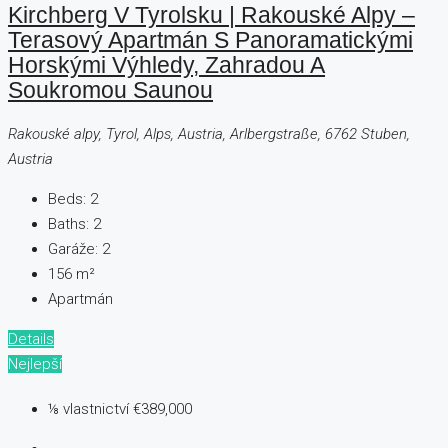
Kirchberg V Tyrolsku | Rakouské Alpy –
Terasový Apartmán S Panoramatickými
Horskými Výhledy, Zahradou A
Soukromou Saunou
Rakouské alpy, Tyrol, Alps, Austria, Arlbergstraße, 6762 Stuben,
Austria
Beds:
2
Baths:
2
Garáže:
2
156
m²
Apartmán
Details
Nejlepší
⅛ vlastnictví
€389,000