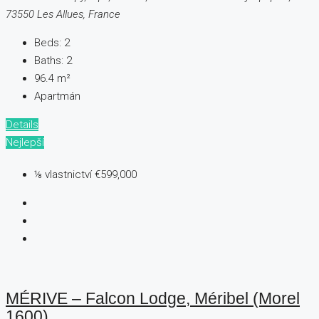
73550 Les Allues, France
Beds:
2
Baths:
2
96.4
m²
Apartmán
Details
Nejlepší
⅛ vlastnictví
€599,000
MÉRIVE – Falcon Lodge, Méribel (Morel
1600)