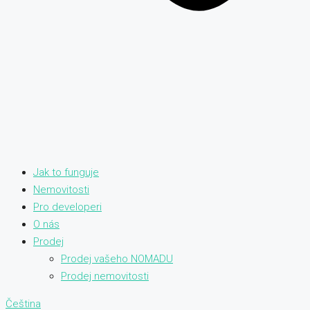
Jak to funguje
Nemovitosti
Pro developeri
O nás
Prodej
Prodej vašeho NOMADU
Prodej nemovitosti
Čeština