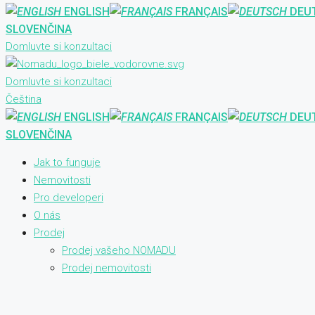
ENGLISH
FRANÇAIS
DEU
SLOVENČINA
Domluvte si konzultaci
Domluvte si konzultaci
Čeština
ENGLISH
FRANÇAIS
DEU
SLOVENČINA
Jak to funguje
Nemovitosti
Pro developeri
O nás
Prodej
Prodej vašeho NOMADU
Prodej nemovitosti