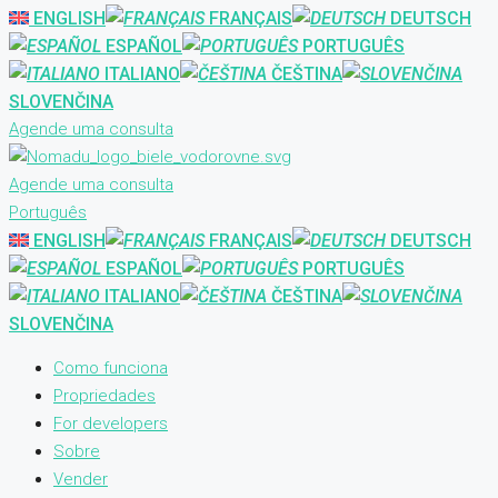
ENGLISH
FRANÇAIS
DEUTSCH
ESPAÑOL
PORTUGUÊS
ITALIANO
ČEŠTINA
SLOVENČINA
Agende uma consulta
Agende uma consulta
Português
ENGLISH
FRANÇAIS
DEUTSCH
ESPAÑOL
PORTUGUÊS
ITALIANO
ČEŠTINA
SLOVENČINA
Como funciona
Propriedades
For developers
Sobre
Vender