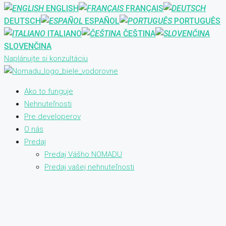
ENGLISH
FRANÇAIS
DEUTSCH
ESPAÑOL
PORTUGUÊS
ITALIANO
ČEŠTINA
SLOVENČINA
Naplánujte si konzultáciu
Ako to funguje
Nehnuteľnosti
Pre developerov
O nás
Predaj
Predaj Vášho NOMADU
Predaj vašej nehnuteľnosti