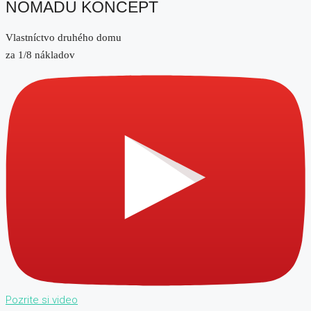
NOMADU KONCEPT
Vlastníctvo druhého domu
za 1/8 nákladov
Pozrite si video