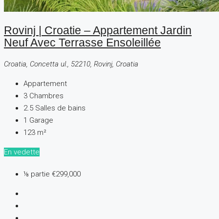
Rovinj | Croatie – Appartement Jardin
Neuf Avec Terrasse Ensoleillée
Croatia, Concetta ul., 52210, Rovinj, Croatia
Appartement
3
Chambres
2.5
Salles de bains
1
Garage
123
m²
En vedette
⅛ partie
€299,000