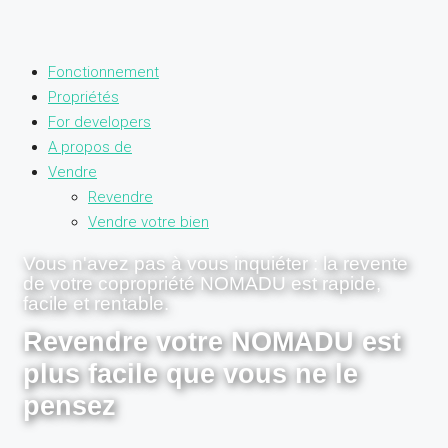
Fonctionnement
Propriétés
For developers
A propos de
Vendre
Revendre
Vendre votre bien
Vous n'avez pas à vous inquiéter : la revente
de votre copropriété NOMADU est rapide,
facile et rentable.
Revendre votre NOMADU est
plus facile que vous ne le
pensez