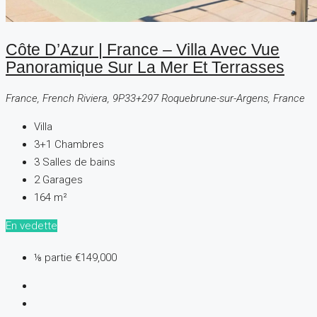
Côte D’Azur | France – Villa Avec Vue
Panoramique Sur La Mer Et Terrasses
France, French Riviera, 9P33+297 Roquebrune-sur-Argens, France
Villa
3+1
Chambres
3
Salles de bains
2
Garages
164
m²
En vedette
⅛ partie
€149,000