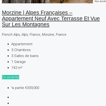
Morzine | Alpes Françaises –
Appartement Neuf Avec Terrasse Et Vue
Sur Les Montagnes
French Alps, Alps, France, Morzine, France
Appartement
3
Chambres
3
Salles de bains
1
Garage
142
m²
En vedette
⅛ partie
€359,000