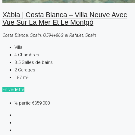
Xàbia | Costa Blanca – Villa Neuve Avec
Vue Sur La Mer Et Le Montgó
Costa Blanca, Spain, Q594+86G el Rafalet, Spain
Villa
4
Chambres
3.5
Salles de bains
2
Garages
187
m²
En vedette
⅛ partie
€359,000