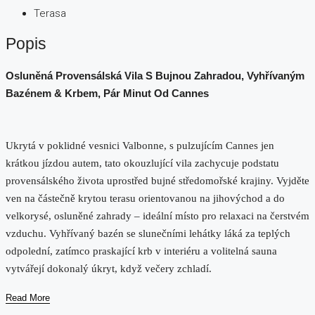
Terasa
Popis
Osluněná Provensálská Vila S Bujnou Zahradou, Vyhřívaným
Bazénem & Krbem, Pár Minut Od Cannes
Ukrytá v poklidné vesnici Valbonne, s pulzujícím Cannes jen
krátkou jízdou autem, tato okouzlující vila zachycuje podstatu
provensálského života uprostřed bujné středomořské krajiny. Vyjděte
ven na částečně krytou terasu orientovanou na jihovýchod a do
velkorysé, osluněné zahrady – ideální místo pro relaxaci na čerstvém
vzduchu. Vyhřívaný bazén se slunečními lehátky láká za teplých
odpolední, zatímco praskající krb v interiéru a volitelná sauna
vytvářejí dokonalý úkryt, když večery zchladí.
Read More