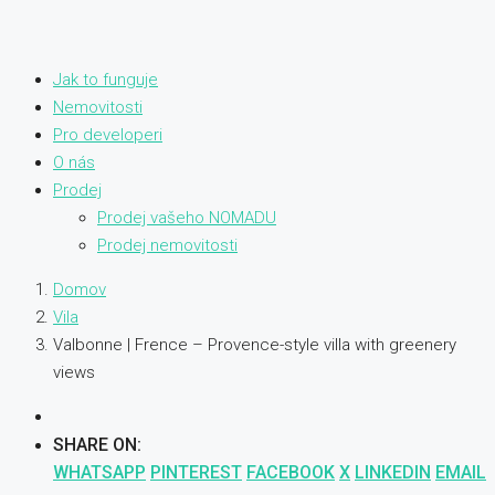
Jak to funguje
Nemovitosti
Pro developeri
O nás
Prodej
Prodej vašeho NOMADU
Prodej nemovitosti
Domov
Vila
Valbonne | Frence – Provence-style villa with greenery
views
SHARE ON:
WHATSAPP
PINTEREST
FACEBOOK
X
LINKEDIN
EMAIL