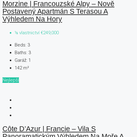
Morzine | Francouzské Alpy – Nově
Postavený Apartmán S Terasou A
Výhledem Na Hory
⅛ vlastnictví
€249,000
Beds:
3
Baths:
3
Garáž:
1
142
m²
Nejlepší
Côte D’Azur | Francie – Vila S
Panoramatickým Výhledem Na Moře A