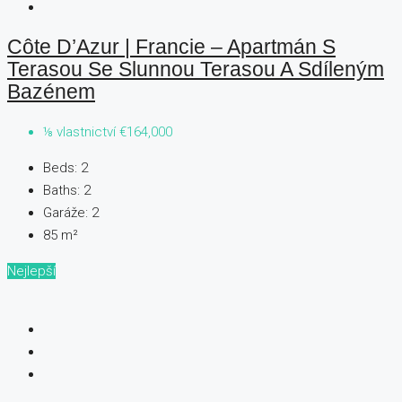
Côte D’Azur | Francie – Apartmán S
Terasou Se Slunnou Terasou A Sdíleným
Bazénem
⅛ vlastnictví
€164,000
Beds:
2
Baths:
2
Garáže:
2
85
m²
Nejlepší