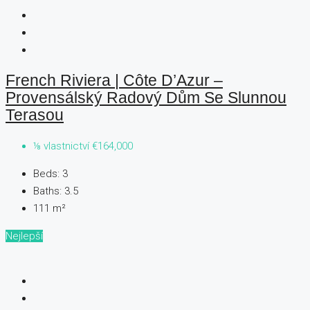
French Riviera | Côte D’Azur –
Provensálský Radový Dům Se Slunnou
Terasou
⅛ vlastnictví
€164,000
Beds:
3
Baths:
3.5
111
m²
Nejlepší