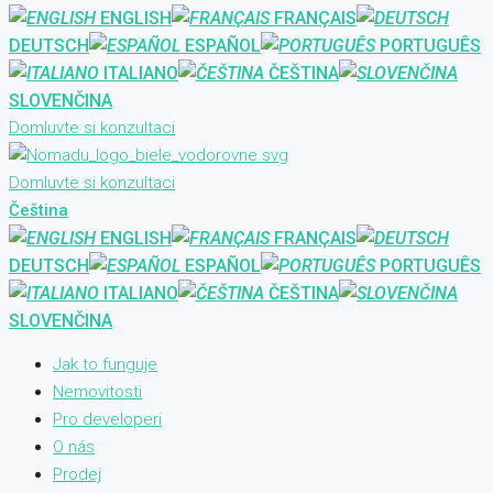
ENGLISH
FRANÇAIS
DEUTSCH
ESPAÑOL
PORTUGUÊS
ITALIANO
ČEŠTINA
SLOVENČINA
Domluvte si konzultaci
Domluvte si konzultaci
Čeština
ENGLISH
FRANÇAIS
DEUTSCH
ESPAÑOL
PORTUGUÊS
ITALIANO
ČEŠTINA
SLOVENČINA
Jak to funguje
Nemovitosti
Pro developeri
O nás
Prodej