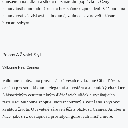
omezenou nabídkou a silnou mezinárodní poptávkou. Ceny
nemovitostí dlouhodobě rostou bez známek zpomalení. Váš podíl na
nemovitosti tak získává na hodnotě, zatímco si zároveň užíváte
luxusní pobyty.
Poloha A Životní Styl
Valbonne Near Cannes
Valbonne je půvabná provensálská vesnice v krajině Côte d’Azur,
ceněná pro svou klidnou, elegantní atmosféru a autentický charakter.
S historickým centrem plným dlážděných uliček a vynikajících
restaurací Valbonne spojuje jihofrancouzský životní styl s vysokou
kvalitou života. Obyvatelé zároveň těží z blízkosti Cannes, Antibes a
Nice, jakož i z dostupnosti proslulých golfových hřišť a moře.