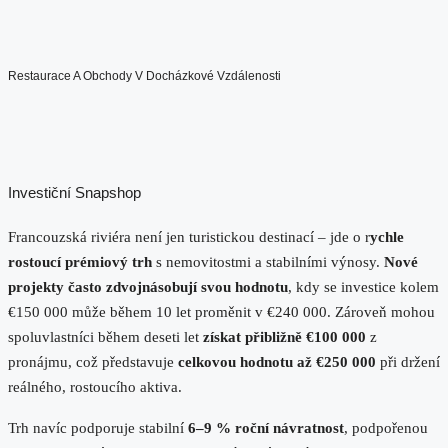
Restaurace A Obchody V Docházkové Vzdálenosti
Investiční Snapshop
Francouzská riviéra není jen turistickou destinací – jde o r
ychle
rostoucí prémiový trh
s nemovitostmi a stabilními výnosy.
Nové
projekty často zdvojnásobují svou hodnotu
, kdy se investice kolem
€150 000 může během 10 let proměnit v €240 000. Zároveň mohou
spoluvlastníci během deseti let
získat přibližně €100 000
z
pronájmu, což představuje
celkovou hodnotu až €250 000
při držení
reálného, rostoucího aktiva.
Trh navíc podporuje stabilní
6–9 % roční návratnost
, podpořenou