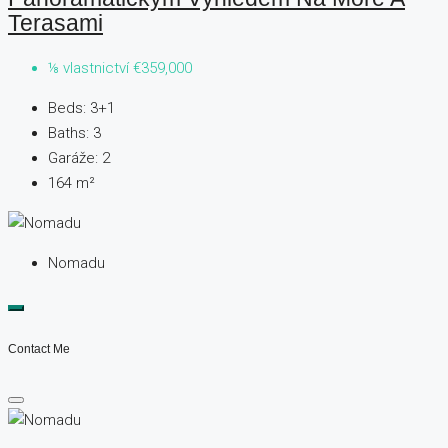
Terasami
⅛ vlastnictví
€359,000
Beds:
3+1
Baths:
3
Garáže:
2
164
m²
Nomadu
Contact Me