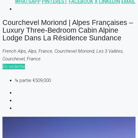
WHATSAPP
PINTEREST
FACEBOOK
X
LINKEDIN
EMAIL
Courchevel Moriond | Alpes Françaises –
Luxury Three-Bedroom Cabin Alpine
Lodge Dans La Résidence Sundance
French Alps, Alps, France, Courchevel Moriond, Les 3 Vallées,
Courchevel, France
En vedette
⅛ partie
€509,000