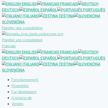
ENGLISH
FRANÇAIS
DEUTSCH
ESPAÑOL
PORTUGUÊS
ITALIANO
ČEŠTINA
SLOVENČINA
Planifier une consultation
Planifier une consultation
Français
ENGLISH
FRANÇAIS
DEUTSCH
ESPAÑOL
PORTUGUÊS
ITALIANO
ČEŠTINA
SLOVENČINA
Fonctionnement
Propriétés
For developers
A propos de
Vendre