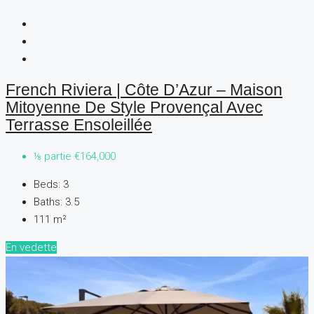
French Riviera | Côte D’Azur – Maison
Mitoyenne De Style Provençal Avec
Terrasse Ensoleillée
⅛ partie
€164,000
Beds:
3
Baths:
3.5
111
m²
En vedette