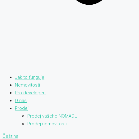
Jak to funguje
Nemovitosti
Pro developeri
O nás
Prodej
Prodej vašeho NOMADU
Prodej nemovitosti
Čeština