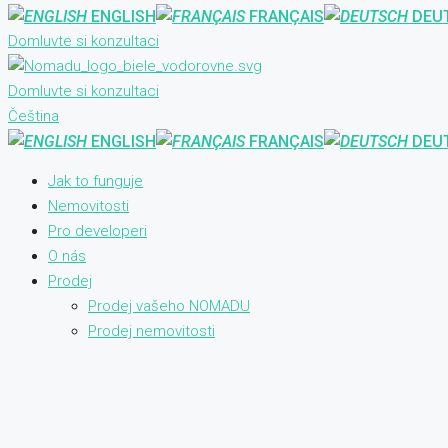
ENGLISH
FRANÇAIS
DEU
Domluvte si konzultaci
Domluvte si konzultaci
Čeština
ENGLISH
FRANÇAIS
DEU
Jak to funguje
Nemovitosti
Pro developeri
O nás
Prodej
Prodej vašeho NOMADU
Prodej nemovitosti