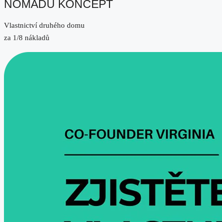
NOMADU KONCEPT
Vlastnictví druhého domu
za 1/8 nákladů