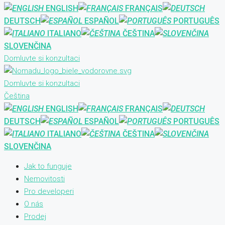
ENGLISH
FRANÇAIS
DEUTSCH
ESPAÑOL
PORTUGUÊS
ITALIANO
ČEŠTINA
SLOVENČINA
Domluvte si konzultaci
Domluvte si konzultaci
Čeština
ENGLISH
FRANÇAIS
DEUTSCH
ESPAÑOL
PORTUGUÊS
ITALIANO
ČEŠTINA
SLOVENČINA
Jak to funguje
Nemovitosti
Pro developeri
O nás
Prodej