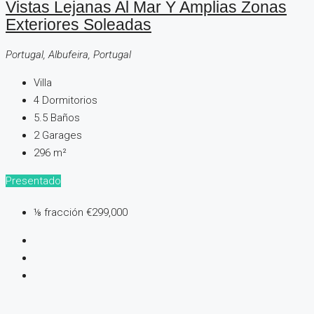
Vistas Lejanas Al Mar Y Amplias Zonas
Exteriores Soleadas
Portugal, Albufeira, Portugal
Villa
4
Dormitorios
5.5
Baños
2
Garages
296
m²
Presentado
⅛ fracción
€299,000