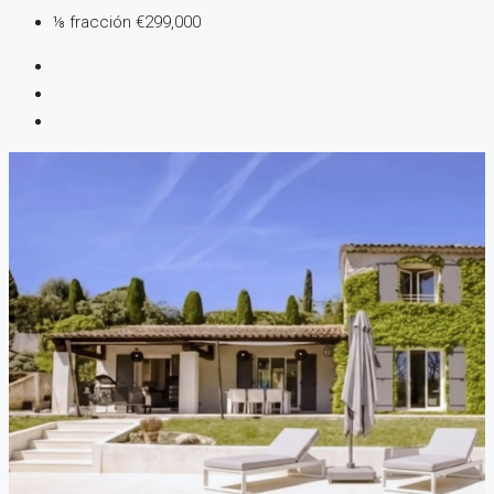
⅛ fracción
€299,000