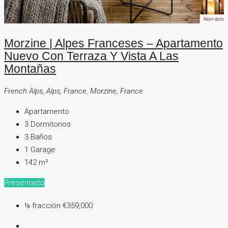
Morzine | Alpes Franceses – Apartamento
Nuevo Con Terraza Y Vista A Las
Montañas
French Alps, Alps, France, Morzine, France
Apartamento
3
Dormitorios
3
Baños
1
Garage
142
m²
Presentado
⅛ fracción
€359,000