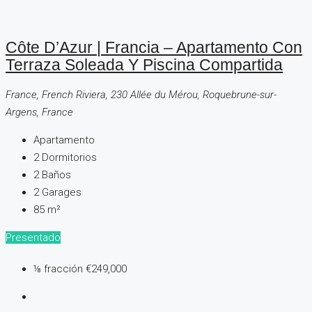
Côte D’Azur | Francia – Apartamento Con
Terraza Soleada Y Piscina Compartida
France, French Riviera, 230 Allée du Mérou, Roquebrune-sur-
Argens, France
Apartamento
2
Dormitorios
2
Baños
2
Garages
85
m²
Presentado
⅛ fracción
€249,000