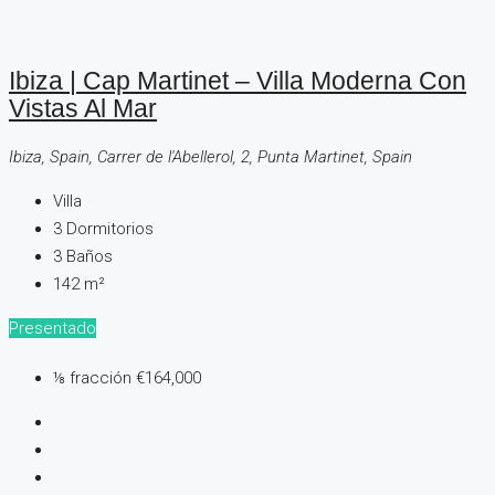
Ibiza | Cap Martinet – Villa Moderna Con
Vistas Al Mar
Ibiza, Spain, Carrer de l'Abellerol, 2, Punta Martinet, Spain
Villa
3
Dormitorios
3
Baños
142
m²
Presentado
⅛ fracción
€164,000