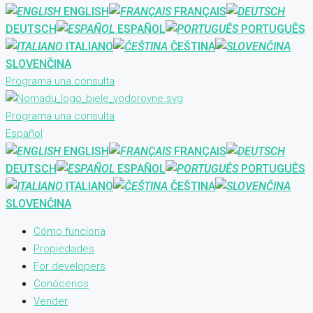
ENGLISH
FRANÇAIS
DEUTSCH
ESPAÑOL
PORTUGUÊS
ITALIANO
ČEŠTINA
SLOVENČINA
Programa una consulta
Programa una consulta
Español
ENGLISH
FRANÇAIS
DEUTSCH
ESPAÑOL
PORTUGUÊS
ITALIANO
ČEŠTINA
SLOVENČINA
Cómo funciona
Propiedades
For developers
Conócenos
Vender