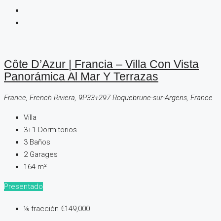
Côte D’Azur | Francia – Villa Con Vista
Panorámica Al Mar Y Terrazas
France, French Riviera, 9P33+297 Roquebrune-sur-Argens, France
Villa
3+1
Dormitorios
3
Baños
2
Garages
164
m²
Presentado
⅛ fracción
€149,000