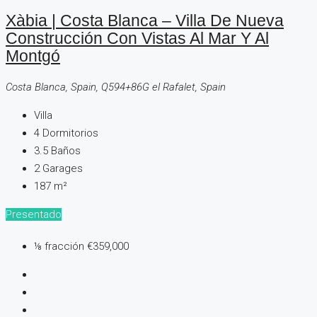
Xàbia | Costa Blanca – Villa De Nueva
Construcción Con Vistas Al Mar Y Al
Montgó
Costa Blanca, Spain, Q594+86G el Rafalet, Spain
Villa
4
Dormitorios
3.5
Baños
2
Garages
187
m²
Presentado
⅛ fracción
€359,000