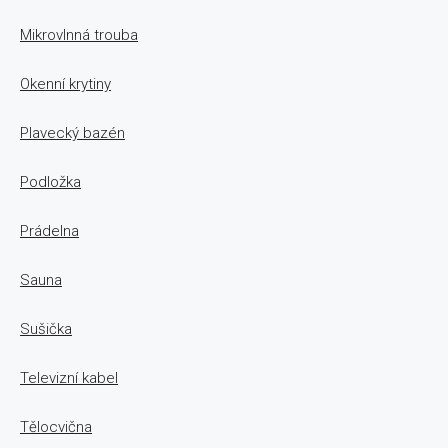
Mikrovlnná trouba
Okenní krytiny
Plavecký bazén
Podložka
Prádelna
Sauna
Sušička
Televizní kabel
Tělocvična