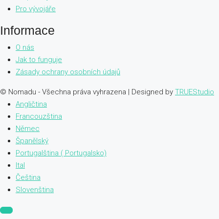
Pro vývojáře
Informace
O nás
Jak to funguje
Zásady ochrany osobních údajů
© Nomadu - Všechna práva vyhrazena | Designed by
TRUEStudio
Angličtina
Francouzština
Němec
Španělský
Portugalština ( Portugalsko)
Ital
Čeština
Slovenština