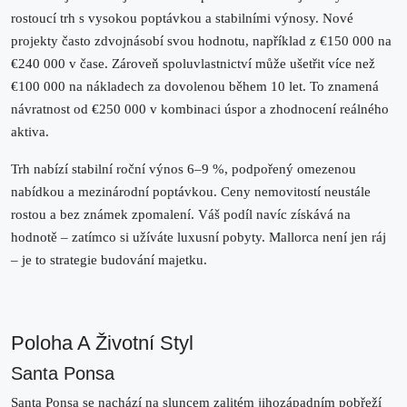
rostoucí trh
s vysokou poptávkou a stabilními výnosy.
Nové
projekty často zdvojnásobí svou hodnotu
, například z €150 000 na
€240 000 v čase. Zároveň spoluvlastnictví může
ušetřit více než
€100 000
na nákladech za dovolenou během 10 let. To znamená
návratnost od €250 000 v kombinaci úspor
a zhodnocení reálného
aktiva.
Trh nabízí stabilní
roční výnos 6–9 %
, podpořený omezenou
nabídkou a mezinárodní poptávkou. Ceny nemovitostí neustále
rostou a bez známek zpomalení. Váš podíl navíc získává na
hodnotě – zatímco si užíváte luxusní pobyty. Mallorca není jen ráj
– je to
strategie budování majetku.
Poloha A Životní Styl
Santa Ponsa
Santa Ponsa se nachází na sluncem zalitém jihozápadním pobřeží