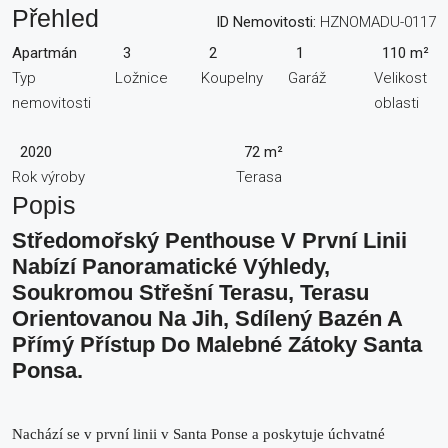
Přehled
ID Nemovitosti:
HZNOMADU-0117
Apartmán
3
2
1
110 m²
Typ
Ložnice
Koupelny
Garáž
Velikost
nemovitosti
oblasti
2020
72 m²
Rok výroby
Terasa
Popis
Středomořský Penthouse V První Linii
Nabízí Panoramatické Výhledy,
Soukromou Střešní Terasu, Terasu
Orientovanou Na Jih, Sdílený Bazén A
Přímý Přístup Do Malebné Zátoky Santa
Ponsa.
Nachází se v první linii v Santa Ponse a poskytuje úchvatné