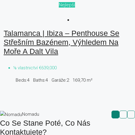
Nejlepší
Talamanca | Ibiza – Penthouse Se
Střešním Bazénem, Výhledem Na
Moře A Dalt Vila
⅛ vlastnictví
€639,000
Beds:
4
Baths:
4
Garáže:
2
169,70
m²
Nomadu
Co Se Stane Poté, Co Nás
Kontaktujete?