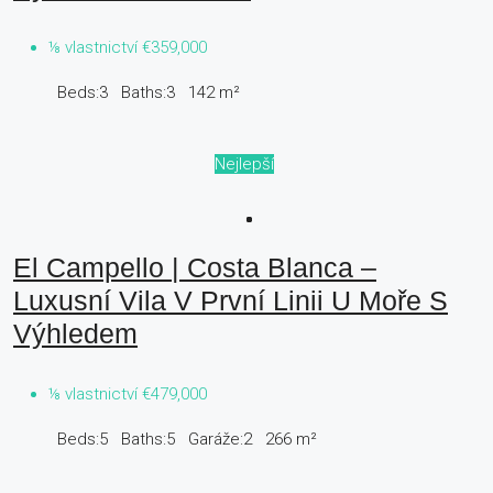
⅛ vlastnictví
€359,000
Beds:
3
Baths:
3
142
m²
Nejlepší
El Campello | Costa Blanca –
Luxusní Vila V První Linii U Moře S
Výhledem
⅛ vlastnictví
€479,000
Beds:
5
Baths:
5
Garáže:
2
266
m²