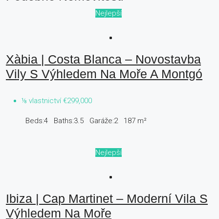
Nejlepší
Xàbia | Costa Blanca – Novostavba
Vily S Výhledem Na Moře A Montgó
⅛ vlastnictví
€299,000
Beds:
4
Baths:
3.5
Garáže:
2
187
m²
Nejlepší
Ibiza | Cap Martinet – Moderní Vila S
Výhledem Na Moře