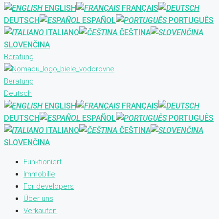
ENGLISH
FRANÇAIS
DEUTSCH
ESPAÑOL
PORTUGUÊS
ITALIANO
ČEŠTINA
SLOVENČINA
Beratung
Beratung
Deutsch
ENGLISH
FRANÇAIS
DEUTSCH
ESPAÑOL
PORTUGUÊS
ITALIANO
ČEŠTINA
SLOVENČINA
Funktioniert
Immobilie
For developers
Über uns
Verkaufen