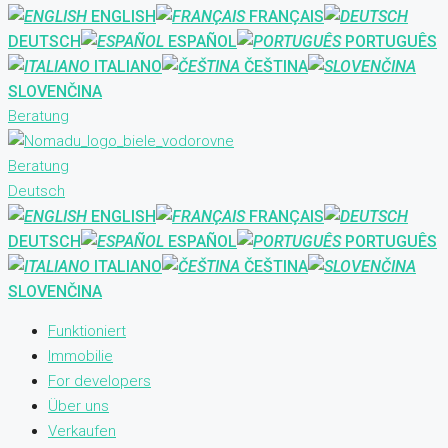
ENGLISH
FRANÇAIS
DEUTSCH
ESPAÑOL
PORTUGUÊS
ITALIANO
ČEŠTINA
SLOVENČINA
Beratung
Beratung
Deutsch
ENGLISH
FRANÇAIS
DEUTSCH
ESPAÑOL
PORTUGUÊS
ITALIANO
ČEŠTINA
SLOVENČINA
Funktioniert
Immobilie
For developers
Über uns
Verkaufen